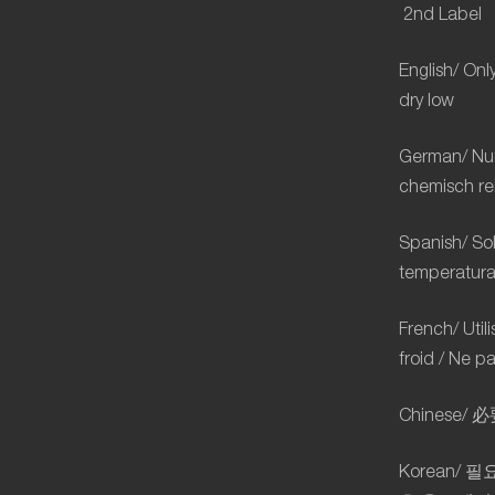
2
nd
Label
English/ Onl
dry low
German/ Nur 
chemisch rei
Spanish/ So
temperatura 
French/ Util
froid / Ne 
Chinese/
必
Korean/
필