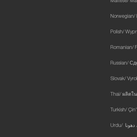
Maltese/ Mag
Norwegian/ 
Polish/ Wyp
Romanian/ F
Russian/ С
Slovak/ Vyr
Thai/
ผลิตใน
Turkish/ Çin
Urdu/
دھونا