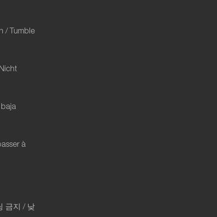
an / Tumble
Nicht
 baja
passer à
닝
금지
/
낮