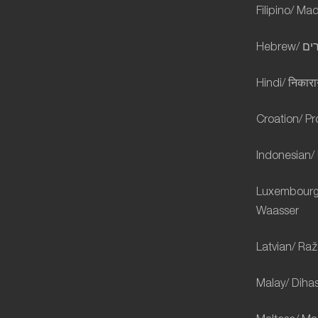
Filipino/ M
Hebrew/
ים
Hindi/
निकारा
Croation/ P
Indonesian/ 
Luxembourgi
Waasser
Latvian/ Ra
Malay/ Dihas