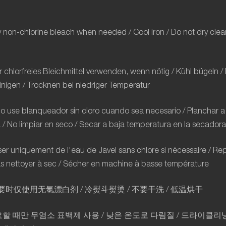
y non-chlorine bleach when needed / Cool iron / Do not dry cle
chlorfreies Bleichmittel verwenden, wenn nötig / Kühl bügeln / 
nigen / Trocknen bei niedriger Temperatur
lo use blanqueador sin cloro cuando sea necesario / Planchar a
/ No limpiar en seco / Secar a baja temperatura en la secadora
iser uniquement de l'eau de Javel sans chlore si nécessaire / Re
pas nettoyer à sec / Sécher en machine à basse température
要
时仅使用无氯漂白剂
/
冷熨斗熨
烫
/
不要干洗
/
低温烘干
요할
때만
무염소
표백제
사용
/
낮은
온도로
다림질
/
드라이클리