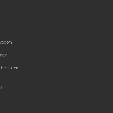
m vodom
ingin
bei kaltem
nī