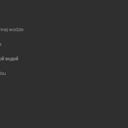
mnej wodzie
e
ной водой
dou