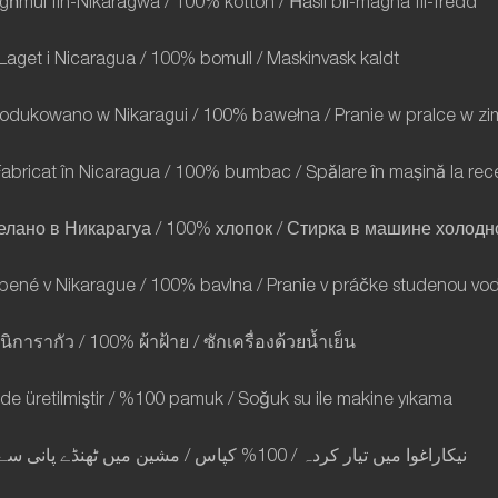
ħmul fin-Nikaragwa / 100% kotton / Ħasil bil-magna fil-fredd
Laget i Nicaragua / 100% bomull / Maskinvask kaldt
rodukowano w Nikaragui / 100% bawełna / Pranie w pralce w zi
abricat în Nicaragua / 100% bumbac / Spălare în mașină la rec
делано в Никарагуа / 100% хлопок / Стирка в машине холод
obené v Nikarague / 100% bavlna / Pranie v práčke studenou vo
นิการากัว
/ 100%
ผ้าฝ้าย
/
ซักเครื่องด้วยน้ำเย็น
'de üretilmiştir / %100 pamuk / Soğuk su ile makine yıkama
سے
پانی
ٹھنڈے
میں
مشین
/
کپاس
/ 100%
کردہ
تیار
میں
نیکاراغوا