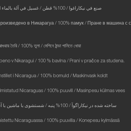
ا
بالماء
آلة
في
غسيل
/
قطن
/ 100%
نيكاراغوا
في
صنع
Произведено в Никарагуа / 100% памук / Пране в машина с 
াগুয়ায়
তৈরি
/ 100%
তুলা
/
মেশিনে
ঠান্ডা
পানিতে
ধোয়া
eno v Nikaragui / 100 % bavlna / Praní v pra
č
ce za studena.
stillet i Nicaragua / 100% bomuld / Maskinvask koldt
lmistatud Nicaraguas / 100% puuvill / Masinpesu külmas vees
آ
با
ماشین
با
شستشوی
/
پنبه
/ 100%
نیکاراگوآ
در
شده
ساخته
mistettu Nicaraguassa / 100% puuvilla / Konepesu kylmässä