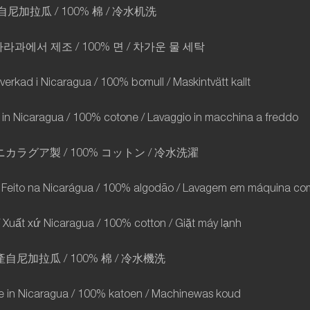
自尼加拉瓜
/ 100%
棉
/
冷水机洗
카라과에서
제조
/ 100%
면
/
차가운
물
세탁
lverkad i Nicaragua / 100% bomull / Maskintvätt kallt
to in Nicaragua / 100% cotone / Lavaggio in macchina a freddo
ニカラグア製
/ 100%
コットン
/
冷水洗濯
 Feito na Nicarágua / 100% algodão / Lavagem em máquina com
 Xuất xứ Nicaragua / 100% cotton / Giặt máy lạnh
產自尼加拉瓜
/ 100%
棉
/
冷水機洗
 in Nicaragua / 100% katoen / Machinewas koud