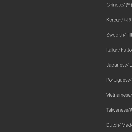
Chinese/
产
Korean/
니
Swedish/ Til
Italian/ Fat
Japanese/
Portuguese/
Vietnamese/
Taiwanese/
Dutch/ Made