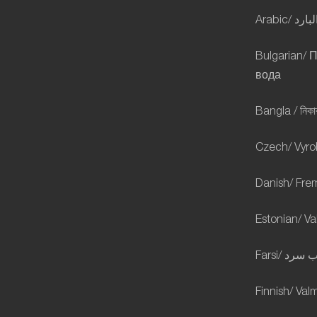
Arabic/
لبارد
Bulgarian/ 
вода
Bangla /
নিকার
Czech/ Vyrob
Danish/ Frem
Estonian/ Va
Farsi/
سرد
ب
Finnish/ Val